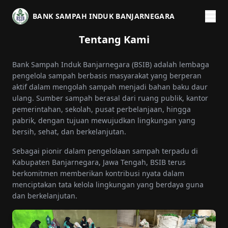
BANK SAMPAH INDUK BANJARNEGARA
Selamat datang di
Tentang Kami
BANK SAMPAH
Bank Sampah Induk Banjarnegara (BSIB) adalah lembaga
INDUK BANJARNEGARA
pengelola sampah berbasis masyarakat yang berperan
aktif dalam mengolah sampah menjadi bahan baku daur
Mitra kerja dalam bidang daur ulang untuk mendukung pengolahan
ulang. Sumber sampah berasal dari ruang publik, kantor
yang berkelanjutan.
pemerintahan, sekolah, pusat perbelanjaan, hingga
pabrik, dengan tujuan mewujudkan lingkungan yang
bersih, sehat, dan berkelanjutan.
Sebagai pionir dalam pengelolaan sampah terpadu di
Kabupaten Banjarnegara, Jawa Tengah, BSIB terus
berkomitmen memberikan kontribusi nyata dalam
menciptakan tata kelola lingkungan yang berdaya guna
dan berkelanjutan.